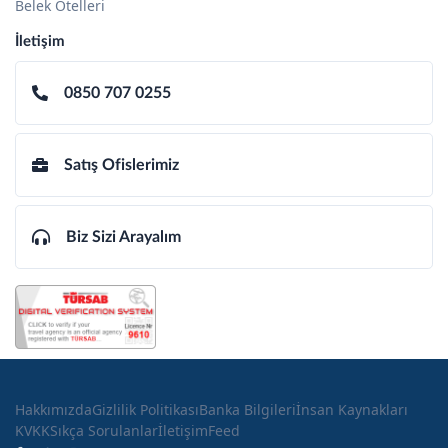
Belek Otelleri
İletişim
0850 707 0255
Satış Ofislerimiz
Biz Sizi Arayalım
Hakkımızda
Gizlilik Politikası
Banka Bilgileri
İnsan Kaynakları
KVKK
Sıkça Sorulanlar
İletişim
Feed