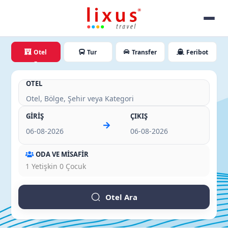
Otel
Tur
Transfer
Feribot
OTEL
GİRİŞ
ÇIKIŞ
ODA VE MİSAFİR
1
Yetişkin
0
Çocuk
Otel Ara