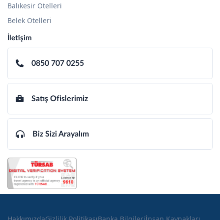
Balıkesir Otelleri
Belek Otelleri
İletişim
0850 707 0255
Satış Ofislerimiz
Biz Sizi Arayalım
Hakkımızda
Gizlilik Politikası
Banka Bilgileri
İnsan Kaynakları