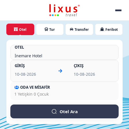
Otel
Tur
Transfer
Feribot
OTEL
GİRİŞ
ÇIKIŞ
ODA VE MİSAFİR
1
Yetişkin
0
Çocuk
Otel Ara