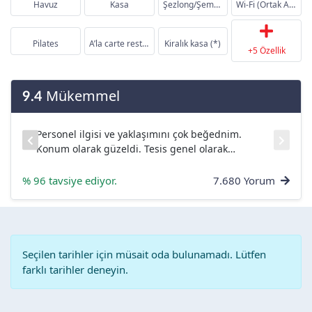
Havuz
Kasa
Şezlong/Şemsiye/Mind...
Wi-Fi (Ortak Alanlar...
Pilates
A’la carte restauran...
Kiralık kasa (*)
+5 Özellik
Mükemmel
9.4
Personel ilgisi ve yaklaşımını çok beğednim.
ar
Konum olarak güzeldi. Tesis genel olarak
temizdi....
% 96 tavsiye ediyor.
7.680 Yorum
Seçilen tarihler için müsait oda bulunamadı. Lütfen
farklı tarihler deneyin.