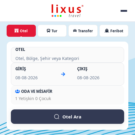
Otel
Tur
Transfer
Feribot
OTEL
GİRİŞ
ÇIKIŞ
ODA VE MİSAFİR
1
Yetişkin
0
Çocuk
Otel Ara