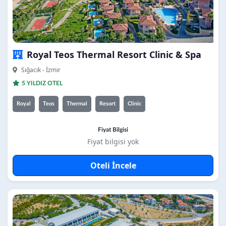
Royal Teos Thermal Resort Clinic & Spa
Sığacık - İzmir
5 YILDIZ OTEL
Royal
Teos
Thermal
Resort
Clinic
Fiyat Bilgisi
Fiyat bilgisi yok
Oteli İncele