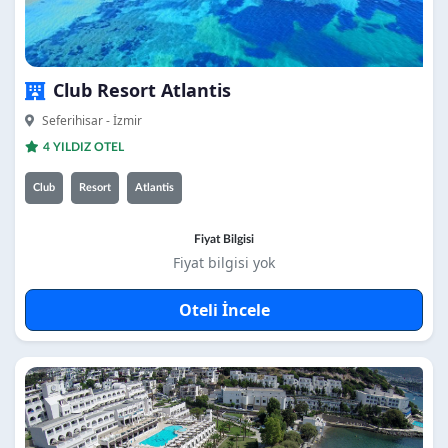
Club Resort Atlantis
Seferihisar - İzmir
4 YILDIZ OTEL
Club
Resort
Atlantis
Fiyat Bilgisi
Fiyat bilgisi yok
Oteli İncele