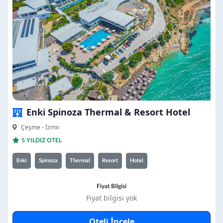
Enki Spinoza Thermal & Resort Hotel
Çeşme - İzmir
5 YILDIZ OTEL
Enki
Spinoza
Thermal
Resort
Hotel
Fiyat Bilgisi
Fiyat bilgisi yok
Oteli İncele