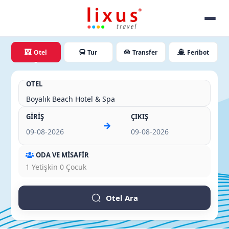
Otel
Tur
Transfer
Feribot
OTEL
GİRİŞ
ÇIKIŞ
ODA VE MİSAFİR
1
Yetişkin
0
Çocuk
Otel Ara