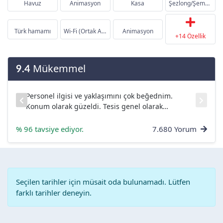
Havuz
Animasyon
Kasa
Şezlong/Şemsiye/Mind...
Türk hamamı
Wi-Fi (Ortak Alanlar...
Animasyon
+14 Özellik
Mükemmel
9.4
Personel ilgisi ve yaklaşımını çok beğednim.
ar
Konum olarak güzeldi. Tesis genel olarak
temizdi....
% 96 tavsiye ediyor.
7.680 Yorum
Seçilen tarihler için müsait oda bulunamadı. Lütfen
farklı tarihler deneyin.