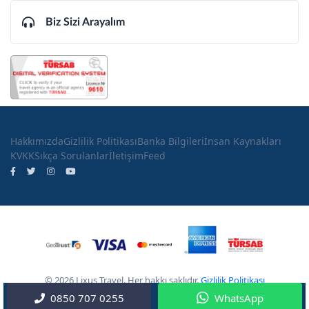
Biz Sizi Arayalım
Hakkımızda
Gizlilik Politikası
Banka Bilgileri
İnsan Kaynakları
KVKK
Sıkça Sorulanlar
İletişim
Feed
© 2026 Lixus Travel. Her hakkı saklıdır.
Gizlilik Politikası
0850 707 0255
WhatsApp