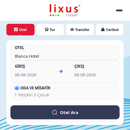
Otel
Tur
Transfer
Feribot
OTEL
GİRİŞ
ÇIKIŞ
ODA VE MİSAFİR
1
Yetişkin
0
Çocuk
Otel Ara