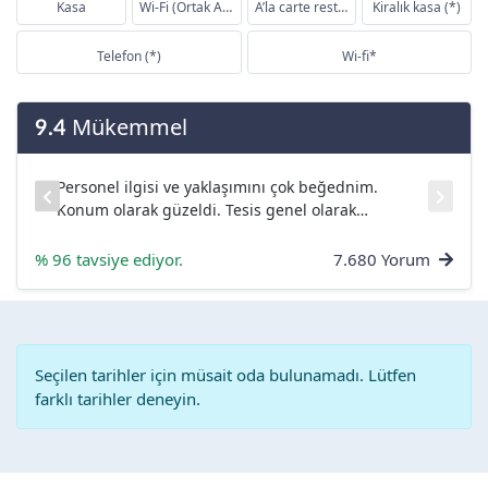
Kasa
Wi-Fi (Ortak Alanlar...
A’la carte restauran...
Kiralık kasa (*)
Telefon (*)
Wi-fi*
Mükemmel
9.4
Personel ilgisi ve yaklaşımını çok beğednim.
ar
Konum olarak güzeldi. Tesis genel olarak
temizdi....
% 96 tavsiye ediyor.
7.680 Yorum
Seçilen tarihler için müsait oda bulunamadı. Lütfen
farklı tarihler deneyin.