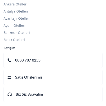
Antalya Otelleri
Denize Sıfır Oteller
Avantajlı Oteller
Ekonomik Oteller
Aydın Otelleri
Erken Rezervasyon
Balıkesir Otelleri
Golf Otelleri
Belek Otelleri
Herşey Dahil Oteller
Yurtiçi Beldeleri
Adana Otelleri
Afyonkarahisar Otelleri
Alanya Otelleri
Alaçatı Otelleri
Ankara Otelleri
Antalya Otelleri
Avantajlı Oteller
Aydın Otelleri