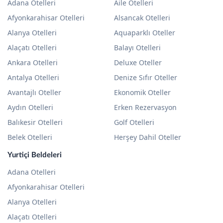
E-Bülten: seyahat ve hizmet güncellemeleri
Gönder
ÇAĞRI MERKEZİ
0850 707 0255
Popüler Tatil Bölgeleri
Otel Temaları
Adana Otelleri
Aile Otelleri
Afyonkarahisar Otelleri
Alsancak Otelleri
Alanya Otelleri
Aquaparklı Oteller
Alaçatı Otelleri
Balayı Otelleri
Ankara Otelleri
Deluxe Oteller