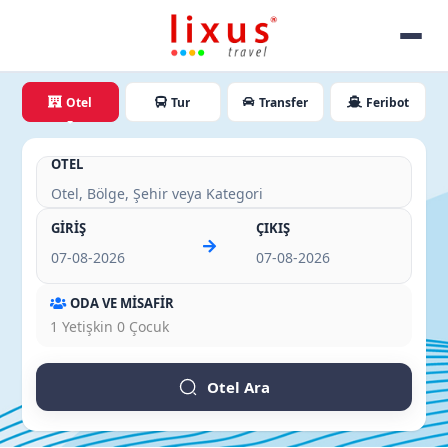
Otel
Tur
Transfer
Feribot
OTEL
GİRİŞ
ÇIKIŞ
ODA VE MİSAFİR
1
Yetişkin
0
Çocuk
Otel Ara